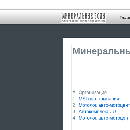
Глав
Минеральны
#
Организация
1
MSLogo, компания
2
Мотолог, авто-мотоцен
3
Автокомплекс JU
4
Мотолог, авто-мотоцен