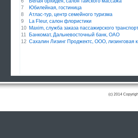
6
Белая орхидея, салон тайского массажа
7
Юбилейная, гостиница
8
Атлас-тур, центр семейного туризма
9
La Fleur, салон флористики
10
Maxim, служба заказа пассажирского транспор
11
Банкомат, Дальневосточный банк, ОАО
12
Сахалин Лизинг Проджектс, ООО, лизинговая 
(c) 2014 Copyri