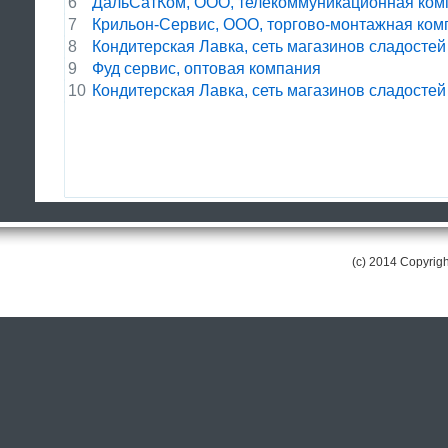
6
ДальСатКом, ООО, телекоммуникационная ком
7
Крильон-Сервис, ООО, торгово-монтажная ком
8
Кондитерская Лавка, сеть магазинов сладосте
9
Фуд сервис, оптовая компания
10
Кондитерская Лавка, сеть магазинов сладосте
(c) 2014 Copyri