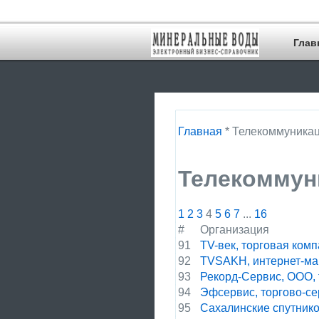
Глав
Главная
* Телекоммуника
Телекоммун
1
2
3
4
5
6
7
...
16
#
Организация
91
TV-век, торговая ком
92
TVSAKH, интернет-ма
93
Рекорд-Сервис, ООО,
94
Эфсервис, торгово-с
95
Сахалинские спутник