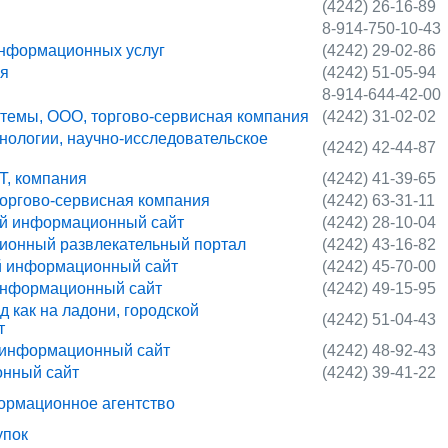
(4242) 26-16-89
8-914-750-10-43
нформационных услуг
(4242) 29-02-86
ия
(4242) 51-05-94
8-914-644-42-00
емы, ООО, торгово-сервисная компания
(4242) 31-02-02
ологии, научно-исследовательское
(4242) 42-44-87
, компания
(4242) 41-39-65
торгово-сервисная компания
(4242) 63-31-11
кой информационный сайт
(4242) 28-10-04
ционный развлекательный портал
(4242) 43-16-82
й информационный сайт
(4242) 45-70-00
информационный сайт
(4242) 49-15-95
 как на ладони, городской
(4242) 51-04-43
т
й информационный сайт
(4242) 48-92-43
онный сайт
(4242) 39-41-22
формационное агентство
упок