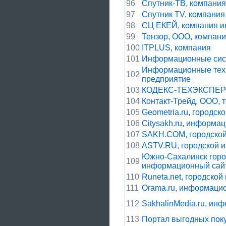
96
Спутник-ТВ, компания
97
Спутник TV, компания
98
СЦ ЕКЕЙ, компания и
99
Тензор, ООО, компан
100
ITPLUS, компания
101
Информационные сист
Информационные техн
102
предприятие
103
КОДЕКС-ТЕХЭКСПЕРТ
104
Контакт-Трейд, ООО, 
105
Geometria.ru, городс
106
Citysakh.ru, информа
107
SAKH.COM, городско
108
ASTV.RU, городской 
Южно-Сахалинск город
109
информационный сай
110
Runeta.net, городско
111
Orama.ru, информаци
112
SakhalinMedia.ru, ин
113
Портал выгодных пок