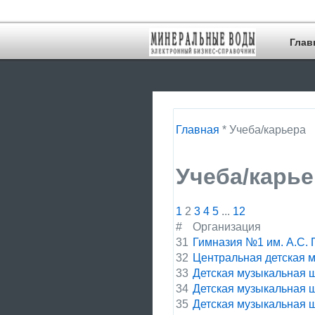
Глав
Главная
* Учеба/карьера
Учеба/карье
1
2
3
4
5
...
12
#
Организация
31
Гимназия №1 им. А.С.
32
Центральная детская 
33
Детская музыкальная 
34
Детская музыкальная 
35
Детская музыкальная 