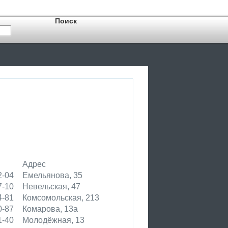
Адрес
2-04
Емельянова, 35
7-10
Невельская, 47
4-81
Комсомольская, 213
0-87
Комарова, 13а
1-40
Молодёжная, 13