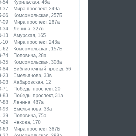
5-54
Курильская, 46а
3-37
Мира проспект, 249а
5-06
Комсомольская, 257Б
7-09
Мира проспект, 267а
3-34
Ленина, 327в
0-13
Амурская, 165
1-10
Мира проспект, 243а
1-62
Комсомольская, 157Б
9-74
Поповича, 28а
5-35
Комсомольская, 308а
0-84
Библиотечный проезд, 56
3-23
Емельянова, 33в
6-03
Хабаровская, 12
0-71
Победы проспект, 20
3-83
Победы проспект, 31а
7-88
Ленина, 487а
3-93
Емельянова, 33а
1-39
Поповича, 75а
7-69
Чехова, 170
3-69
Мира проспект, 367Б
9-32
Комсомольская, 288а