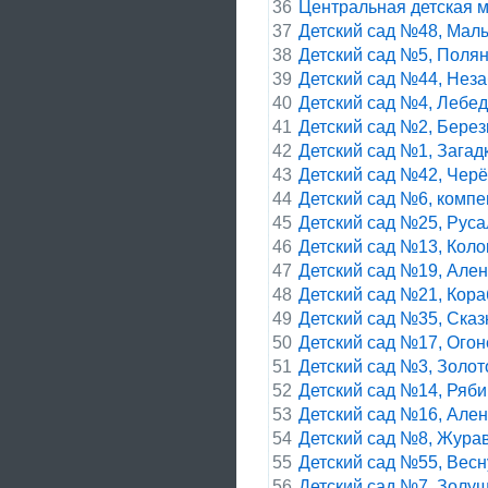
36
Центральная детская 
37
Детский сад №48, Мал
38
Детский сад №5, Поля
39
Детский сад №44, Неза
40
Детский сад №4, Лебе
41
Детский сад №2, Бере
42
Детский сад №1, Зага
43
Детский сад №42, Чер
44
Детский сад №6, комп
45
Детский сад №25, Рус
46
Детский сад №13, Коло
47
Детский сад №19, Але
48
Детский сад №21, Кор
49
Детский сад №35, Сказ
50
Детский сад №17, Ого
51
Детский сад №3, Золот
52
Детский сад №14, Ряби
53
Детский сад №16, Але
54
Детский сад №8, Жура
55
Детский сад №55, Вес
56
Детский сад №7, Золу