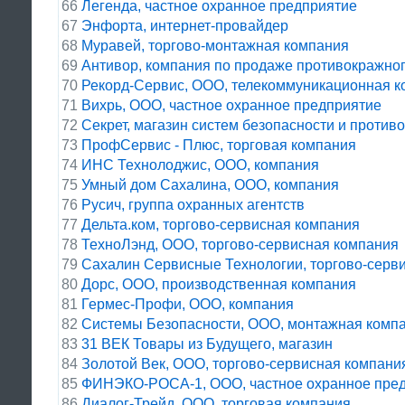
66
Легенда, частное охранное предприятие
67
Энфорта, интернет-провайдер
68
Муравей, торгово-монтажная компания
69
Антивор, компания по продаже противокражно
70
Рекорд-Сервис, ООО, телекоммуникационная 
71
Вихрь, ООО, частное охранное предприятие
72
Секрет, магазин систем безопасности и проти
73
ПрофСервис - Плюс, торговая компания
74
ИНС Технолоджис, ООО, компания
75
Умный дом Сахалина, ООО, компания
76
Русич, группа охранных агентств
77
Дельта.ком, торгово-сервисная компания
78
ТехноЛэнд, ООО, торгово-сервисная компания
79
Сахалин Сервисные Технологии, торгово-серв
80
Дорс, ООО, производственная компания
81
Гермес-Профи, ООО, компания
82
Системы Безопасности, ООО, монтажная комп
83
31 ВЕК Товары из Будущего, магазин
84
Золотой Век, ООО, торгово-сервисная компани
85
ФИНЭКО-РОСА-1, ООО, частное охранное пре
86
Диалог-Трейд, ООО, торговая компания