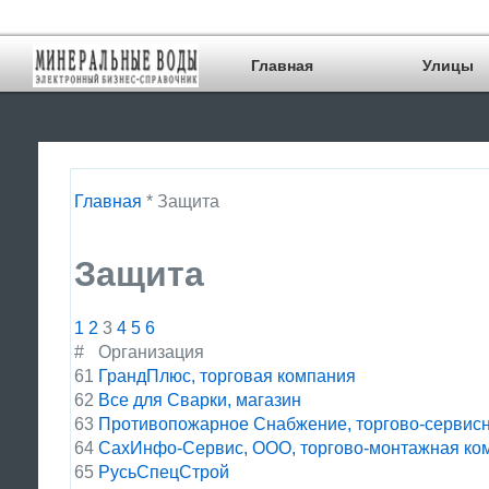
Главная
Улицы
Главная
* Защита
Защита
1
2
3
4
5
6
#
Организация
61
ГрандПлюс, торговая компания
62
Все для Сварки, магазин
63
Противопожарное Снабжение, торгово-сервис
64
СахИнфо-Сервис, ООО, торгово-монтажная ко
65
РусьСпецСтрой