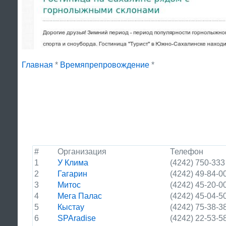
Главная
*
Времяпрепровождение
*
#
Организация
Телефон
1
У Клима
(4242) 750-333
2
Гагарин
(4242) 49-84-0
3
Митос
(4242) 45-20-0
4
Мега Палас
(4242) 45-04-5
5
Кыстау
(4242) 75-38-3
6
SPAradise
(4242) 22-53-5