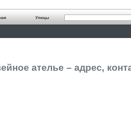
ная
Улицы
ейное ателье – адрес, конт