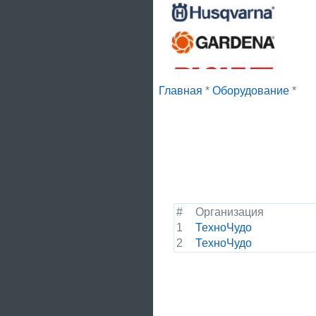
Главная
*
Оборудование
*
#
Организация
1
ТехноЧудо
2
ТехноЧудо