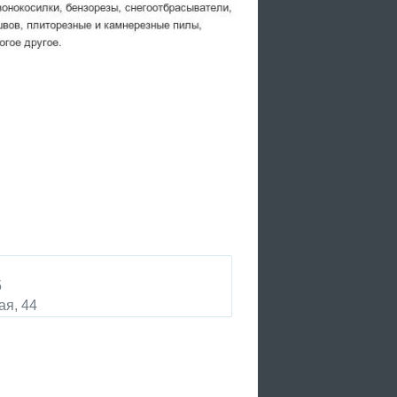
5
я, 44