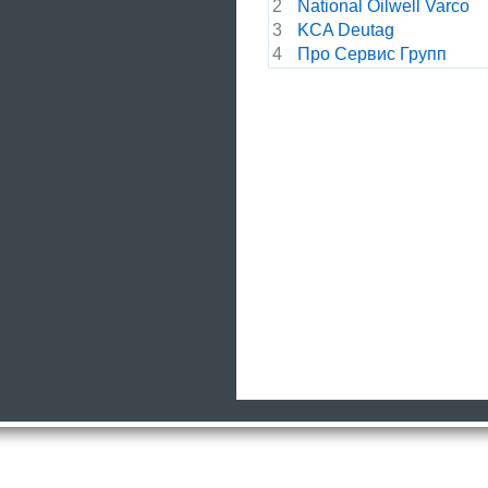
2
National Oilwell Varco
3
KCA Deutag
4
Про Сервис Групп