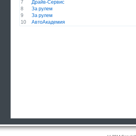
7
Драйв-Сервис
8
За рулем
9
За рулем
10
АвтоАкадемия