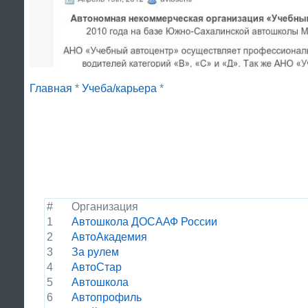
Главная
*
Учеба/карьера
*
#
Организация
1
Автошкола ДОСААФ России
2
АвтоАкадемия
3
За рулем
4
АвтоСтар
5
Автошкола
6
Автопрофиль