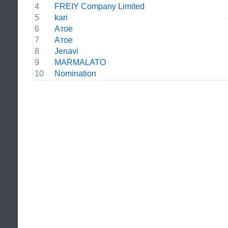
4
FREIY Company Limited
5
kari
6
Атое
7
Атое
8
Jenavi
9
MARMALATO
10
Nomination