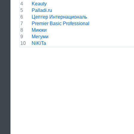
4
Keauty
5
Palladi.ru
6
Цептер Интернациональ
7
Premier Basic Professional
8
Миюки
9
Мегуми
10
NiKiTa