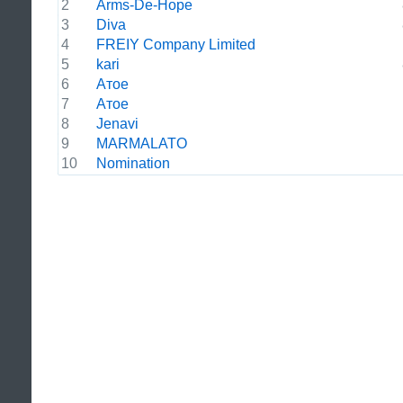
2
Arms-De-Hope
3
Diva
4
FREIY Company Limited
5
kari
6
Атое
7
Атое
8
Jenavi
9
MARMALATO
10
Nomination