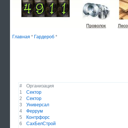
Главная
*
Гардероб
*
#
Организация
1
Сектор
2
Сектор
3
Универсал
4
Феррум
5
Контрфорс
6
СахБелСтрой