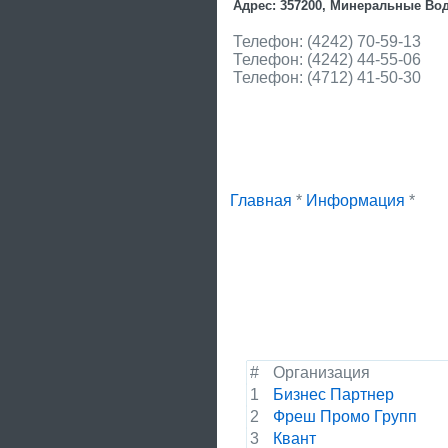
Адрес: 357200, Минеральные Воды 
Телефон: (4242) 70-59-13
Телефон: (4242) 44-55-06
Телефон: (4712) 41-50-30
Главная
*
Информация
*
#
Организация
1
Бизнес Партнер
2
Фреш Промо Групп
3
Квант