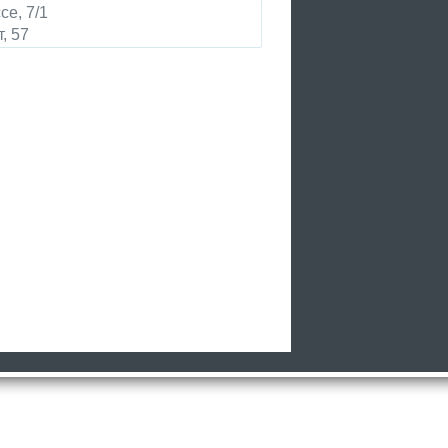
е, 7/1
, 57