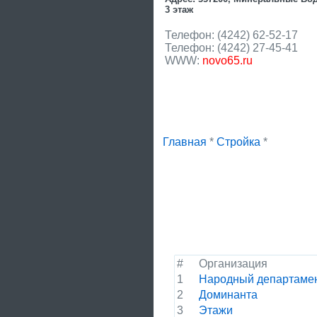
3 этаж
Телефон: (4242) 62-52-17
Телефон: (4242) 27-45-41
WWW:
novo65.ru
Главная
*
Стройка
*
#
Организация
1
Народный департаме
2
Доминанта
3
Этажи