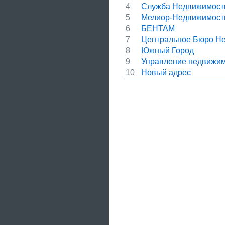
4
Служба Недвижимост
5
Мелиор-Недвижимост
6
БЕНТАМ
7
Центральное Бюро Н
8
Южный Город
9
Управление недвижи
10
Новый адрес