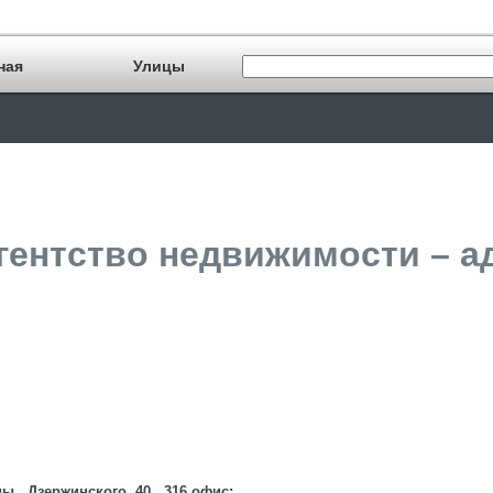
ная
Улицы
гентство недвижимости – а
 , Дзержинского, 40 , 316 офис;