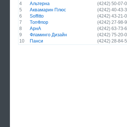
4
Альтерна
(4242) 50-07-
5
Аквамарин Плюс
(4242) 40-43-
6
Soffitto
(4242) 43-21-
7
ТопФлор
(4242) 27-98-
8
АрнА
(4242) 63-73-
9
Фламинго Дизайн
(4242) 75-20-
10
Панси
(4242) 28-84-