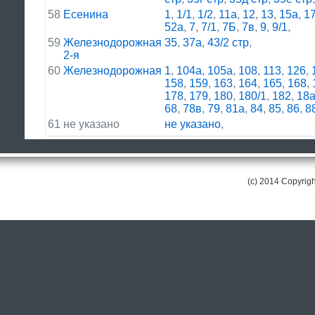
58
Есенина
1
,
1/1
,
1/2
,
11а
,
12
,
13
,
15а
,
1
52а
,
7
,
7/1
,
7Б
,
7в
,
9
,
9/1
,
59
Железнодорожная
35
,
37а
,
43/2 стр
,
2-я
60
Железнодорожная
1
,
104а
,
105а
,
108
,
113
,
126
,
158
,
159
,
163
,
164
,
165
,
168
,
178
,
179
,
180
,
180/1
,
182
,
18
68
,
78в
,
79
,
81а
,
84
,
85
,
86
,
8
61
не указано
не указано
,
(c) 2014 Copyri