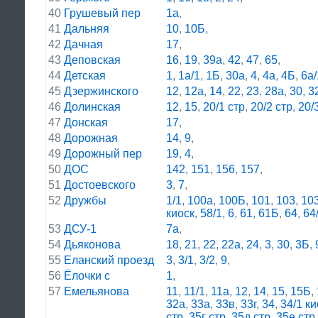
40
Грушевый пер
1а
,
41
Дальняя
10
,
10Б
,
42
Дачная
17
,
43
Деповская
16
,
19
,
39а
,
42
,
47
,
65
,
44
Детская
1
,
1а/1
,
1Б
,
30а
,
4
,
4а
,
4Б
,
6а/
45
Дзержинского
12
,
12а
,
14
,
22
,
23
,
28а
,
30
,
3
46
Долинская
12
,
15
,
20/1 стр
,
20/2 стр
,
20/
47
Донская
17
,
48
Дорожная
14
,
9
,
49
Дорожный пер
19
,
4
,
50
ДОС
142
,
151
,
156
,
157
,
51
Достоевского
3
,
7
,
52
Дружбы
1/1
,
100а
,
100Б
,
101
,
103
,
10
киоск
,
58/1
,
6
,
61
,
61Б
,
64
,
64
53
ДСУ-1
7а
,
54
Дьяконова
18
,
21
,
22
,
22а
,
24
,
3
,
30
,
3Б
,
55
Еланский проезд
3
,
3/1
,
3/2
,
9
,
56
Ёлочки с
1
,
57
Емельянова
11
,
11/1
,
11а
,
12
,
14
,
15
,
15Б
,
32а
,
33а
,
33в
,
33г
,
34
,
34/1 ки
стр
,
35г стр
,
35д стр
,
35е стр