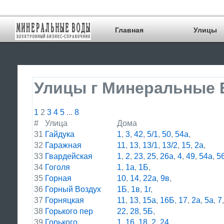
Главная
Улицы
Улицы г Минеральные
1
2
3
4
5
...
8
#
Улица
Дома
31
Гайдука
1
,
3
,
42
,
5/1
,
50
,
54а
,
32
Гаражная
11
,
13
,
13/1
,
13/2
,
15
,
2а
,
33
Гвардейская
1
,
2
,
23
,
25
,
26а
,
4
,
49
,
54а
,
5
34
Гоголя
1
,
1а
,
1Б
,
35
Горная
10
,
14
,
22а
,
9в
,
36
Горный Воздух
1Б
,
1в
,
1г
,
37
Горняцкая
11
,
13
,
15а
,
16Б
,
17
,
2а
,
5а
,
7
38
Горького пер
22
,
28
,
5Б
,
39
Горького
1
,
16
,
18
,
2
,
24
,