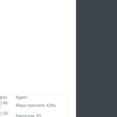
фон
Адрес
) 46-
Мира проспект, 426а
6
) 50-
Амурская, 60