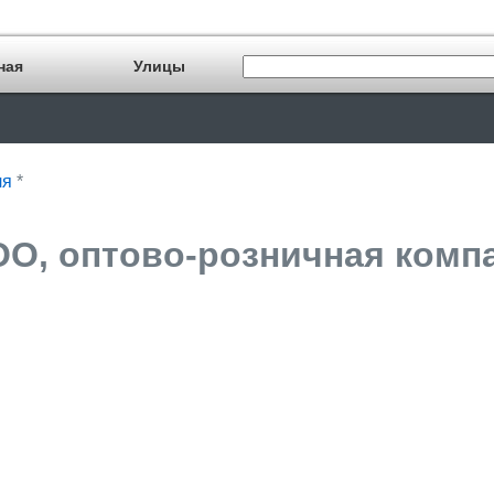
ная
Улицы
ля
*
О, оптово-розничная компа