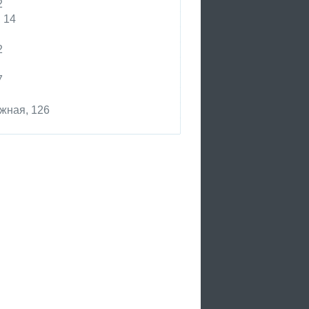
2
 14
2
7
жная, 126