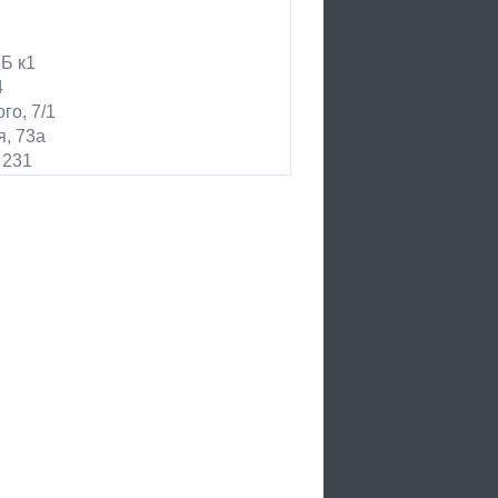
Б к1
4
го, 7/1
я, 73а
 231