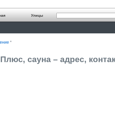
ная
Улицы
ение
*
Плюс, сауна – адрес, конта