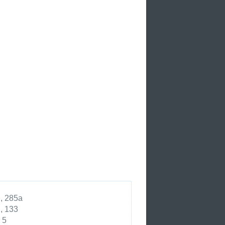
, 285а
, 133
 5