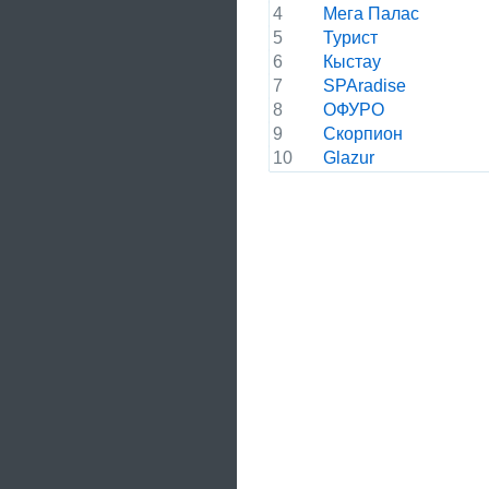
4
Мега Палас
5
Турист
6
Кыстау
7
SPAradise
8
ОФУРО
9
Скорпион
10
Glazur