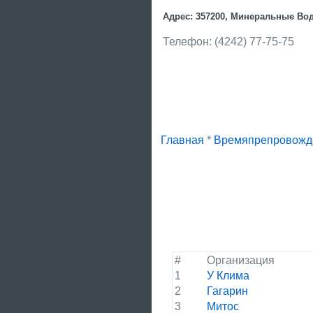
Адрес: 357200, Минеральные Вод
Телефон: (4242) 77-75-75
Главная
*
Времяпрепровожд
#
Организация
1
У Клима
2
Гагарин
3
Митос