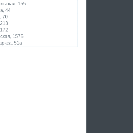
льская, 155
а, 44
, 70
 213
 172
ская, 157Б
аркса, 51а