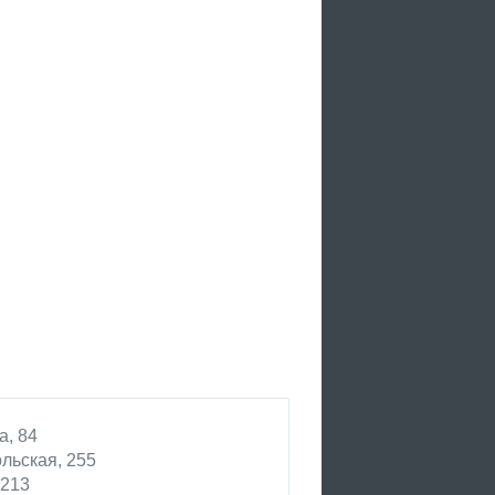
а, 84
льская, 255
 213