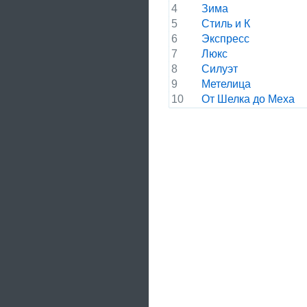
4
Зима
5
Стиль и К
6
Экспресс
7
Люкс
8
Силуэт
9
Метелица
10
От Шелка до Меха