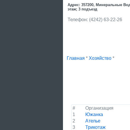
Адрес: 357200, Минеральные Вод
этаж; 3 подъезд
Телефон: (4242) 63-22-26
Главная
*
Хозяйство
*
#
Организация
1
Южанка
2
Ателье
3
Трикотаж