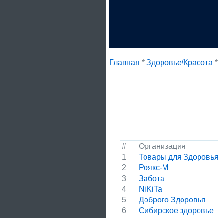
Главная
*
Здоровье/Красота
*
#
Организация
1
Товары для Здоровь
2
Роякс-М
3
Забота
4
NiKiTa
5
Доброго Здоровья
6
Сибирское здоровье