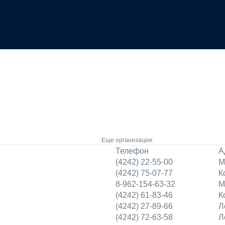
Еще организации:
Телефон
А
я
(4242) 22-55-00
М
(4242) 75-07-77
К
8-962-154-63-32
М
(4242) 61-83-46
К
(4242) 27-89-66
Л
(4242) 72-63-58
Л