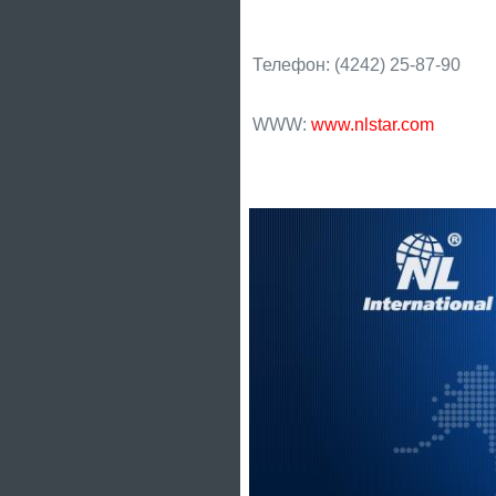
Телефон: (4242) 25-87-90
WWW:
www.nlstar.com