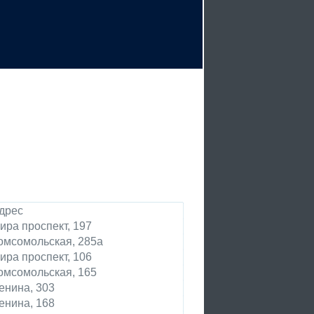
дрес
ира проспект, 197
омсомольская, 285а
ира проспект, 106
омсомольская, 165
енина, 303
енина, 168