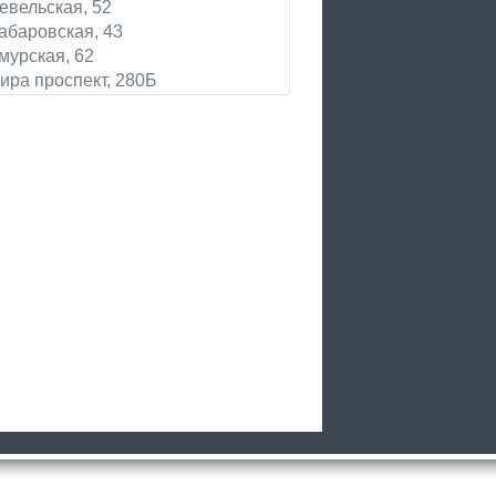
евельская, 52
абаровская, 43
мурская, 62
ира проспект, 280Б