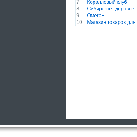
7
Коралловый клуб
8
Сибирское здоровье
9
Омега+
10
Магазин товаров для