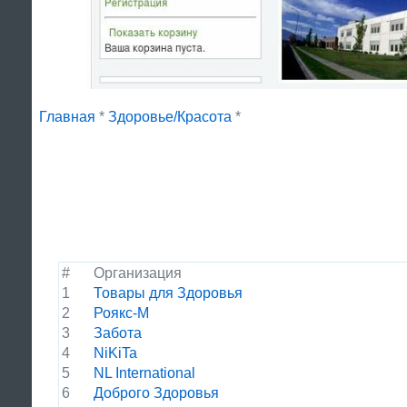
Главная
*
Здоровье/Красота
*
#
Организация
1
Товары для Здоровья
2
Роякс-М
3
Забота
4
NiKiTa
5
NL International
6
Доброго Здоровья