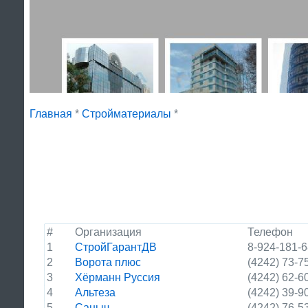
Главная
*
Стройматериалы
*
#
Организация
Телефон
1
СтройГарантДВ
8-924-181-6
2
Ворота плюс
(4242) 73-7
3
Хёрманн Руссия
(4242) 62-6
4
Альтеза
(4242) 39-9
5
Саныч
(4242) 76-5