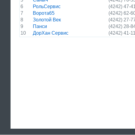
6
РольСервис
(4242) 47-4
7
Ворота65
(4242) 62-6
8
Золотой Век
(4242) 27-7
9
Панси
(4242) 28-8
10
ДорХан Сервис
(4242) 41-1