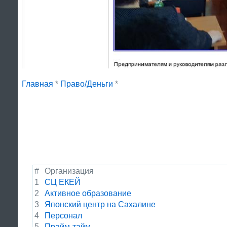
Главная
*
Право/Деньги
*
#
Организация
1
СЦ ЕКЕЙ
2
Активное образование
3
Японский центр на Сахалине
4
Персонал
5
Прайм-тайм