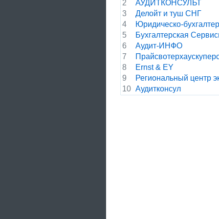
2
АУДИТКОНСУЛЬТ
3
Делойт и туш СНГ
4
Юридическо-бухгалтер
5
Бухгалтерская Серви
6
Аудит-ИНФО
7
Прайсвотерхаускуперс
8
Ernst & EY
9
Региональный центр эк
10
Аудитконсул