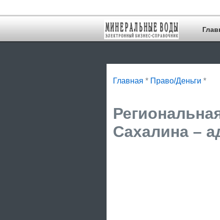
Глав
Главная
*
Право/Деньги
*
Региональна
Сахалина – а