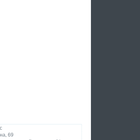
с
на, 69