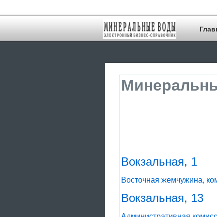
Глав
Минеральны
Вокзальная, 1
Восточная жемчужина, ко
Вокзальная, 13
Административная комисс