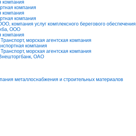
я компания
ортная компания
я компания
ортная компания
ОО, компания услуг комплексного берегового обеспечения
жба, ООО
я компания
ранспорт, морская агентская компания
анспортная компания
ранспорт, морская агентская компания
 Внешторгбанк, ОАО
мпания металлоснабжения и строительных материалов