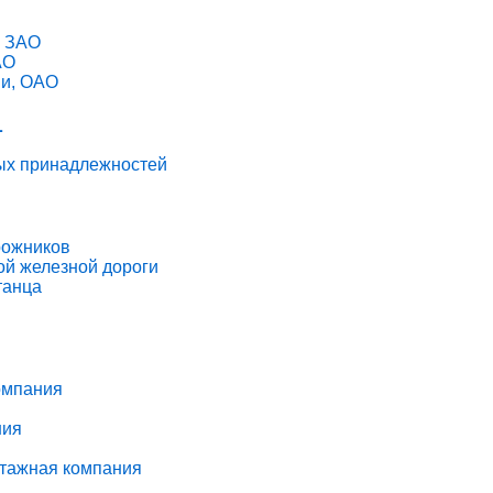
, ЗАО
АО
ии, ОАО
1
ных принадлежностей
рожников
ой железной дороги
танца
омпания
ния
тажная компания