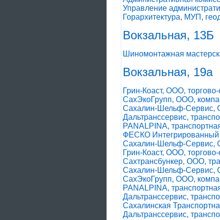
Управление администрати
Горархитектура, МУП, гео
Вокзальная, 13Б
Шиномонтажная мастерска
Вокзальная, 19а
Грин-Коаст, ООО, торгово
СахЭкоГрупп, ООО, комп
Сахалин-Шельф-Сервис, О
Дальтранссервис, трансп
PANALPINA, транспортна
ФЕСКО Интегрированный Т
Сахалин-Шельф-Сервис, О
Грин-Коаст, ООО, торгово
Сахтрансбункер, ООО, тр
Сахалин-Шельф-Сервис, О
СахЭкоГрупп, ООО, комп
PANALPINA, транспортна
Дальтранссервис, трансп
Сахалинская Транспортн
Дальтранссервис, трансп