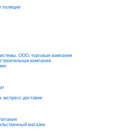
т полиции
истемы, ООО, торговая компания
-строительная компания
зин
мт
 экспресс-доставки
 питания
ольственный магазин