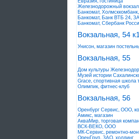
Евразия, гостиница
Железнодорожный вокзал
Банкомат, Холмсккомбанк
Банкомат, Банк ВТБ 24, З
Банкомат, Сбербанк Росс
Вокзальная, 54 к
Унисон, магазин постель
Вокзальная, 55
Дом культуры Железнодо
Музей истории Сахалинск
Grace, спортивная школа 
Олимпик, фитнес-клуб
Вокзальная, 56
Оренбург Сервис, ООО, к
Амикс, магазин
АкваМир, торговая компа
ВСК-ВЕКО, ООО
МК-Сервис, ремонтно-мон
ОренГруп, ЗАО, холдинг