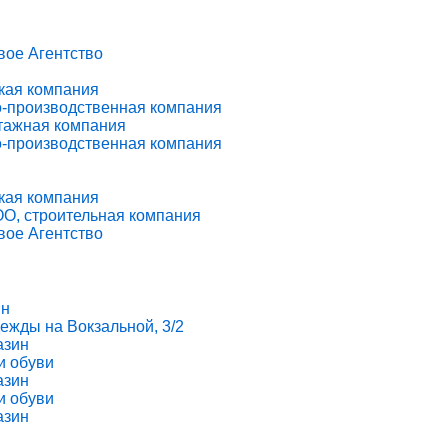
вое Агентство
кая компания
о-производственная компания
нтажная компания
о-производственная компания
кая компания
ОО, строительная компания
вое Агентство
ин
ежды на Вокзальной, 3/2
азин
и обуви
азин
и обуви
азин