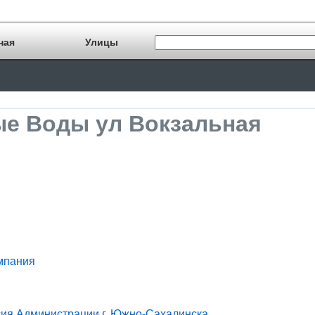
ная
Улицы
е Воды ул Вокзальная
мпания
ия Администрации г. Южно-Сахалинска