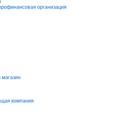
р
икрофинансовая организация
 магазин
ющая компания