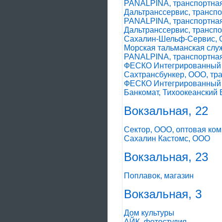
PANALPINA, транспортна
Дальтранссервис, трансп
PANALPINA, транспортна
Дальтранссервис, трансп
Сахалин-Шельф-Сервис, О
Морская тальманская слу
PANALPINA, транспортна
ФЕСКО Интегрированный Т
Сахтрансбункер, ООО, тр
ФЕСКО Интегрированный Т
Банкомат, Тихоокеанский
Вокзальная, 22
Сектор, ООО, оптовая ко
Сахалин Кастомс, ООО
Вокзальная, 23
Поплавок, магазин
Вокзальная, 3
Дом культуры
АЙК, фотостудия