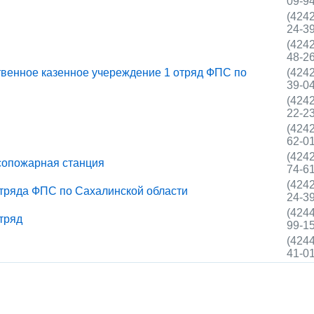
09-9
(4242
24-3
(4242
48-2
венное казенное учереждение 1 отряд ФПС по
(4242
39-0
(4242
22-2
(4242
62-0
(4242
опожарная станция
74-6
(4242
отряда ФПС по Сахалинской области
24-3
(4244
тряд
99-1
(4244
41-0