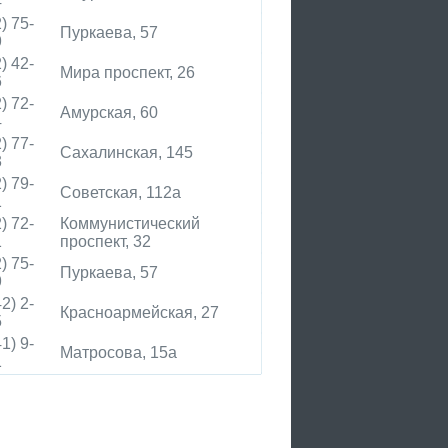
4
) 75-
Пуркаева, 57
9
) 42-
Мира проспект, 26
6
) 72-
Амурская, 60
4
) 77-
Сахалинская, 145
3
) 79-
Советская, 112а
1
) 72-
Коммунистический
1
проспект, 32
) 75-
Пуркаева, 57
9
2) 2-
Красноармейская, 27
5
1) 9-
Матросова, 15а
1