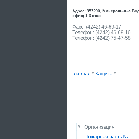
Адрес: 357200, Минеральные Воды
офис; 1-3 этаж
Факс: (4242) 46-69-17
Телефон: (4242) 46-69-16
Телефон: (4242) 75-47-58
Главная
*
Защита
*
#
Организация
1
Пожарная часть №1