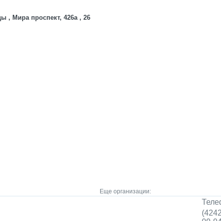
 , Мира проспект, 426а , 26
Еще организации:
Теле
(4242