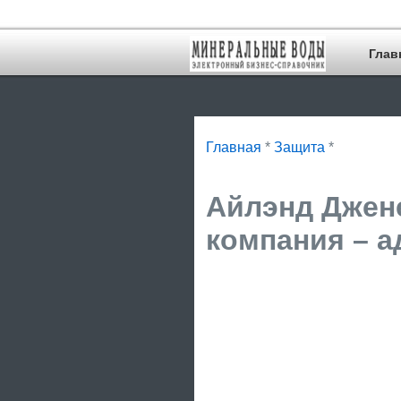
Глав
Главная
*
Защита
*
Айлэнд Джен
компания – а