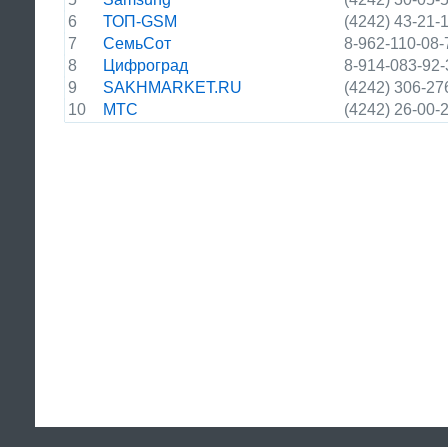
6
ТОП-GSM
(4242) 43-21-
7
СемьСот
8-962-110-08-
8
Цифроград
8-914-083-92-
9
SAKHMARKET.RU
(4242) 306-27
10
МТС
(4242) 26-00-