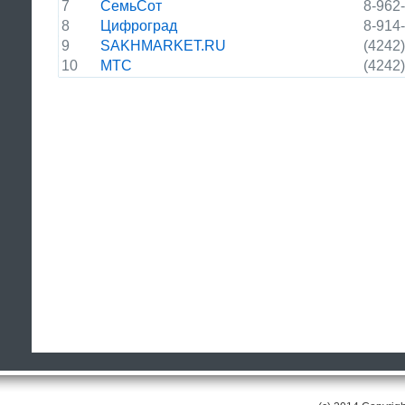
7
СемьСот
8-962
8
Цифроград
8-914
9
SAKHMARKET.RU
(4242
10
МТС
(4242)